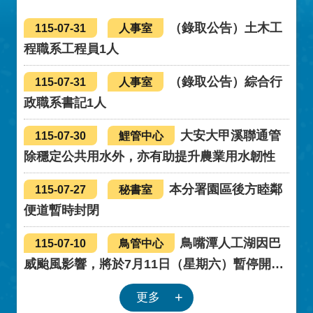
見諒。
（錄取公告）土木工
115-07-31
人事室
程職系工程員1人
（錄取公告）綜合行
115-07-31
人事室
政職系書記1人
大安大甲溪聯通管
115-07-30
鯉管中心
除穩定公共用水外，亦有助提升農業用水韌性
本分署園區後方睦鄰
115-07-27
秘書室
便道暫時封閉
鳥嘴潭人工湖因巴
115-07-10
鳥管中心
威颱風影響，將於7月11日（星期六）暫停開
放。
更多