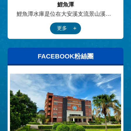
鯉魚潭
鯉魚潭水庫是位在大安溪支流景山溪
上，在山線縱貫鐵路東方約兩公里，集
更多
水面積53.45平方公里，橫跨三義、大湖
與卓蘭三個鄉鎮。本水庫設立目的為解
決台中縣市、苗栗等地區日益增加的民
生用水、工業用水與農業用水。
FACEBOOK粉絲團