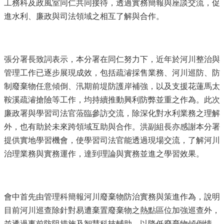
工務科及政風室同仁共同接待，透過實務簡報與座談交流，促
進水利、廉政與司法領域之相互了解與合作。
張分署長致詞表示，本分署在同仁努力下，近年於河川整治與
管理工作已逐步展現成效，包括疏濬採售業務、河川巡防、防
制廢棄物任意傾倒、汛期前堤防護岸補強，以及支援花蓮馬太
鞍溪疏濬搶險等工作，均持續推動興利防弊並重之作為。此次
廉政署與學習司法官蒞臨參訪交流，除深化對水利業務之理解
外，也有助於未來跨領域互助與合作。洪副組長亦感謝本分署
提供實地學習機會，使學習司法官能透過現場交流，了解河川
治理業務與實務運作，達到理論與實務並進之學習效果。
會中首先由管理科簡報河川廢棄物防治實務與策進作為，說明
目前河川巡查除針對易遭棄置廢棄物之熱點區位加強巡查外，
並透過事前防阻措施及智慧科技輔助，以降低廢棄物傾倒情