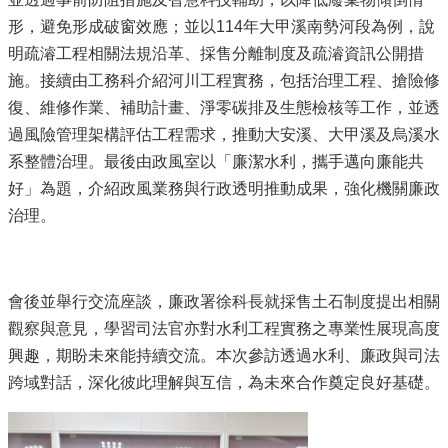
形，避免形成破窗效應；並以114年大甲溪南勢河段為例，說
明疏濬工程相關法規沿革、採售分離制度及疏濬資訊公開措
施。接續由工務科介紹河川工程實務，包括治理工程、搶險修
復、維修作業、補助計畫、淨零碳排及生態檢核等工作，並透
過風險管理架構評估工程需求，推動大安溪、大甲溪及烏溪水
系整體治理。最後由政風室以「廉潔水利，攜手邁向廉能共
好」為題，介紹政風業務與行政透明推動成果，強化機關廉政
治理。
會後並舉行交流座談，廉政署徐科長就採售土石制度提出相關
觀察與意見，學習司法官亦對水利工程實務之專業性展現高度
興趣，期盼未來能持續交流。本次參訪透過水利、廉政與司法
跨域對話，深化彼此理解與互信，為未來合作奠定良好基礎。