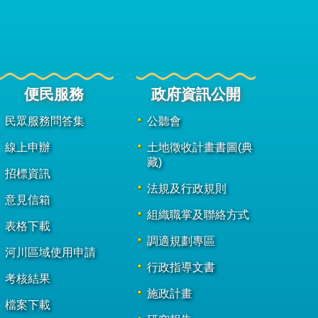
便民服務
政府資訊公開
民眾服務問答集
公聽會
線上申辦
土地徵收計畫書圖(典
藏)
招標資訊
法規及行政規則
意見信箱
組織職掌及聯絡方式
表格下載
調適規劃專區
河川區域使用申請
行政指導文書
考核結果
施政計畫
檔案下載