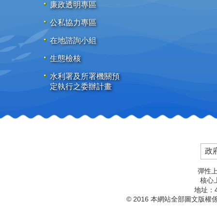
廉政透明專區
公私協力專區
在地諮詢小組
生態檢核
水利署及所署機關預
定執行之委辦計畫
政
彈性上
核心上
地址：4
© 2016 本網站全部圖文