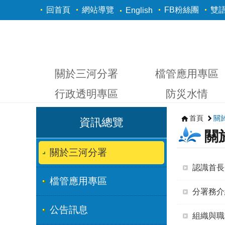
跳到主要內容區塊
回首頁
網站導覽
FB粉絲團
雙
English
關於三河分署
檔管應用專區
行政透明專區
防災水情
首頁
關
資訊總覽
關
關於三河分署
認識首長
檔管應用專區
分署務介
公告訊息
組織與職