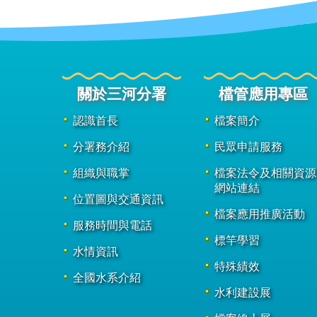
關於三河分署
檔管應用專區
認識首長
檔案簡介
分署務介紹
民眾申請服務
組織與職掌
檔案法令及相關資源
網站連結
位置圖與交通資訊
檔案應用推廣活動
服務時間與電話
標竿學習
水情資訊
特殊績效
全國水系介紹
水利建設展