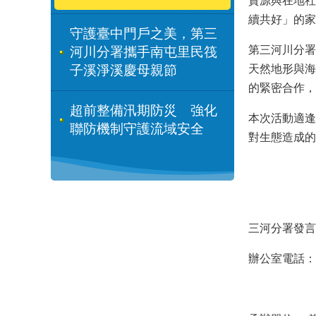
資源與在地社
續共好」的家
守護臺中門戶之美，第三
第三河川分署
河川分署攜手南屯里民筏
子溪淨溪慶母親節
天然地形與海
的緊密合作，
超前整備汛期防災 強化
本次活動適逢
聯防機制守護流域安全
對生態造成的
三河分署發
辦公室電話： 04