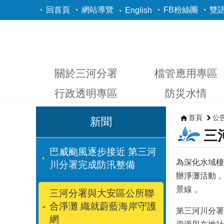
跳到主要內容區塊
回首頁
網站導覽
FB粉絲團
雙
English
關於三河分署
檔管應用專區
行政透明專區
防災水情
首頁
公
新聞
三
巴威颱風逐步接近 第三河
為深化水域棲
川分署完成防汛整備
辦淨灘活動 
景線 。
三河分署與大安區公所聯
合淨灘 織就蔚藍海岸守護
第三河川分署
網