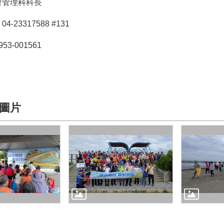
曾
管理科
科長
-23317588 #131
3-001561
圖片