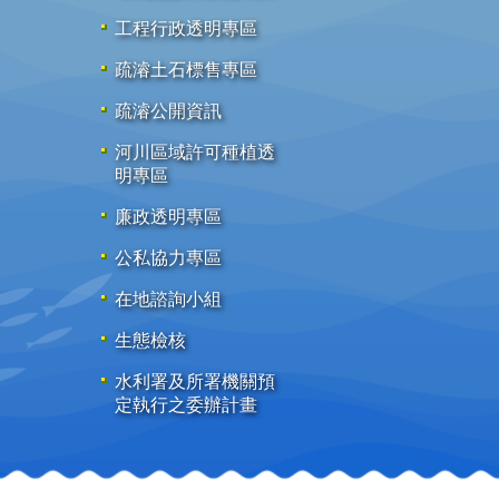
工程行政透明專區
疏濬土石標售專區
疏濬公開資訊
河川區域許可種植透
明專區
廉政透明專區
公私協力專區
在地諮詢小組
生態檢核
水利署及所署機關預
定執行之委辦計畫