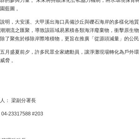
群的參與力量 。未來將持續深化公私協力機制，將水環境保育
園藍圖 。
說明，大安溪、大甲溪出海口具備沙丘與礫石海岸的多樣化地質
潮潮流之匯聚，導致該區域易累積各類海洋廢棄物，衝擊原生物
除了聚焦於移除岸際堆積物，更旨在推廣「從源頭減量」的公民
五月盛夏前夕，許多民眾全家總動員，讓淨灘現場轉化為戶外環
威脅 。
言人：
梁
副分署長
-23317588 #203