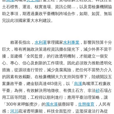
土石標售、運送、核實進場、資訊公開…，以及需檢廉機關協
助之事項，期透過廉政平臺機制跨域合作，如期、如質、無垢
完設此項國家重大水利建設。
賴署長指出，
水利署
掌理國家
水利事業
，影響與預算十分
巨大，唯有將施政決策過程資訊攤在陽光下，減少外界不當干
擾，並建構「全民監督」的行政透明機制，才能建立一個安
心、專心、信心及創新的工作環境。因此必須致力推動透明化
措施，從源頭進行管控，減少貪腐風險，把任何不當勢力介入
的因素有效截斷。在檢廉機關大力支持與指導下，陸續開設五
案廉政平臺，總金額高達483億元，以「
烏溪
鳥嘴潭工程廉政
平臺」為例，有效解決用地徵收、有價土石方、非法
砂
石場占
用工區等問題，工程得以順利進行；應用平臺治理策略，讓
「300年來呷飯攪沙」的
濁水溪
揚塵歸零，
生態復育
，人民有
感；
河川
疏濬透明廉能，科技全面監控，盜濫採違法行為從