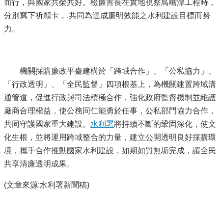
而行，與國家共榮共好。檢廉首長在實地視察鳥嘴潭工程時，
分別寫下祈願卡，.共同為達成廉明效能之水利建設目標而努
力。
機關採購廉政平臺建構於「跨域合作」、「公私協力」、
「行政透明」、「全民監督」四項根基上，為機關建置跨域溝
通管道，促進行政與司法積極合作，強化政府監督機制並維護
廠商合理權益，使公務同仁能勇於任事，公私部門協力合作，
共同守護國家重大建設。
水利署
將持續不斷的鞏固深化，使文
化生根，並將運用跨域整合的力量，建立公開透明良好採購環
境，攜手合作推動國家水利建設，如期如質無垢完成，讓全民
共享清廉透明成果。
(文章來源:水利署新聞稿)