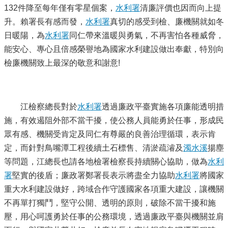
132件降至每年僅有零星個案，
水利署
清廉評價也因而向上提
升。賴署長有感而發，
水利署
真切的感受到檢、廉機關就如冬
日暖陽，為
水利署
同仁帶來溫暖與勇氣，不再害怕各種威脅，
能安心、專心且倍感榮譽地為國家水利建設做出奉獻，特別向
檢廉機關致上最深的敬意和謝意!
江檢察總長對於
水利署
透過廉政平臺實施各項廉能透明措
施，有效遏阻外部不當干擾，使公務人員能勇於任事，形成民
眾有感、機關受肯定及同仁有尊嚴的良善治理循環，表示肯
定，而針對鳥嘴潭工程後續土石標售、清淤疏濬及
濁水溪
揚塵
等問題，江總長也請各地檢署檢察長持續關心協助，做為
水利
署
堅實的後盾；廉政署鄭署長表示將盡全力協助
水利署
將國家
重大水利建設做好，跨域合作守護國家各項重大建設，讓機關
不再單打獨鬥，堅守公開、透明的原則，破除不當干擾和施
壓，用心呵護勇於任事的公務環境，透過廉政平臺與機關並肩