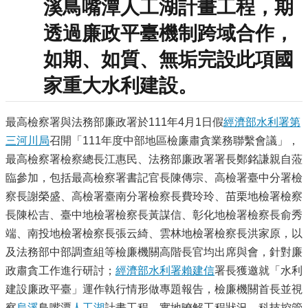
溪鳥嘴潭人工湖計畫工程，期
透過廉政平臺機制跨域合作，
如期、如質、無垢完設此項國
家重大水利建設。
最高檢察署與法務部廉政署於111年4月1日假
經濟部水利署
第
三河川局
召開「111年度中部地區檢廉肅貪業務聯繫會議」，
最高檢察署檢察總長江惠民、法務部廉政署署長鄭銘謙親自蒞
臨參加，包括最高檢察署書記官長陳傳宗、高檢署臺中分署檢
察長謝榮盛、高檢署臺南分署檢察長費玲玲、苗栗地檢署檢察
長陳松吉、臺中地檢署檢察長黃謀信、彰化地檢署檢察長俞秀
端、南投地檢署檢察長張云綺、雲林地檢署檢察長洪家原，以
及法務部中部調查組等檢廉機關高階長官均出席與會，針對廉
政肅貪工作進行研討；
經濟部水利署
賴建信
署長獲邀就「水利
建設廉政平臺」運作執行情形做專題報告，檢廉機關首長並視
察
烏溪
鳥嘴潭
人工湖
計畫工程，實地暸解工程狀況、科技控管