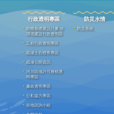
行政透明專區
防災水情
前瞻基礎建設計畫-水
防災系統
環境建設行政透明區
工程行政透明專區
疏濬土石標售專區
疏濬公開資訊
河川區域許可種植透
明專區
廉政透明專區
公私協力專區
在地諮詢小組