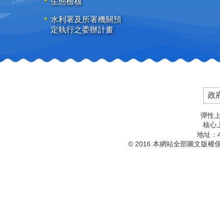
生態檢核
水利署及所署機關預
定執行之委辦計畫
政
彈性上
核心上
地址：4
© 2016 本網站全部圖文