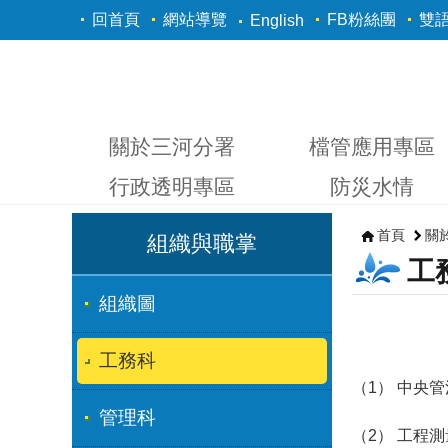
跳到主要內容區塊
回首頁
網站導覽
FB粉絲團
雙
English
關於三河分署
檔管應用專區
行政透明專區
防災水情
首頁
關
組織與職掌
工
組織圖
工務科
（1） 中央
管理科
（2） 工程