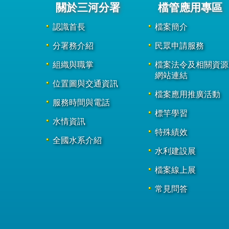
關於三河分署
檔管應用專區
認識首長
檔案簡介
分署務介紹
民眾申請服務
組織與職掌
檔案法令及相關資源
網站連結
位置圖與交通資訊
檔案應用推廣活動
服務時間與電話
標竿學習
水情資訊
特殊績效
全國水系介紹
水利建設展
檔案線上展
常見問答