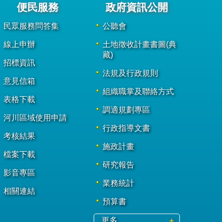
便民服務
政府資訊公開
民眾服務問答集
公聽會
線上申辦
土地徵收計畫書圖(典
藏)
招標資訊
法規及行政規則
意見信箱
組織職掌及聯絡方式
表格下載
調適規劃專區
河川區域使用申請
行政指導文書
考核結果
施政計畫
檔案下載
研究報告
影音專區
業務統計
相關連結
預算書
更多