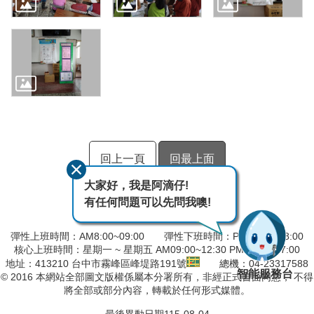
回上一頁
回最上面
大家好，我是阿滴仔!
有任何問題可以先問我噢!
彈性上班時間：AM8:00~09:00 彈性下班時間：PM17:00~18:00
核心上班時間：星期一 ~ 星期五 AM09:00~12:30 PM13:30~17:00
地址：413210 台中市霧峰區峰堤路191號
總機：04-23317588
智能服務台
© 2016 本網站全部圖文版權係屬本分署所有，非經正式書面同意， 不得
將全部或部分內容，轉載於任何形式媒體。
最後異動日期
115-08-04