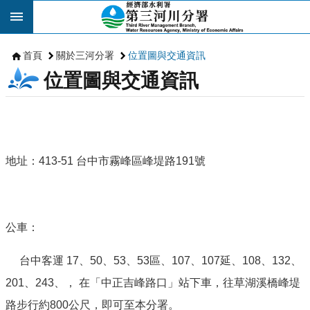
跳到主要內容區塊
首頁
關於三河分署
位置圖與交通資訊
位置圖與交通資訊
地址：413-51 台中市霧峰區峰堤路191號
公車：
台中客運
17
、
50
、
53
、
53
區、
107
、
107
延、
108
、
132
、
201
、
243
、， 在「中正吉峰路口」站下車，往草湖溪橋峰堤
路步行約
800
公尺，即可至本分署。