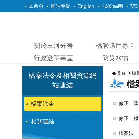
跳到主要內容區塊
回首頁
網站導覽
FB粉絲團
雙
English
關於三河分署
檔管應用專區
行政透明專區
防災水情
首頁
檔
檔案法令及相關資源網
檔
站連結
檔案法令
修正「國
修正「機
相關連結
檔案法