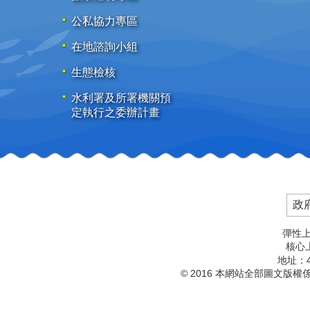
公私協力專區
在地諮詢小組
生態檢核
水利署及所署機關預
定執行之委辦計畫
政
彈性上
核心上
地址：4
© 2016 本網站全部圖文