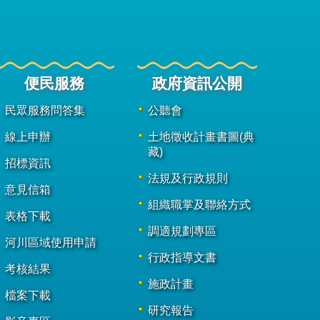
便民服務
政府資訊公開
民眾服務問答集
公聽會
線上申辦
土地徵收計畫書圖(典
藏)
招標資訊
法規及行政規則
意見信箱
組織職掌及聯絡方式
表格下載
調適規劃專區
河川區域使用申請
行政指導文書
考核結果
施政計畫
檔案下載
研究報告