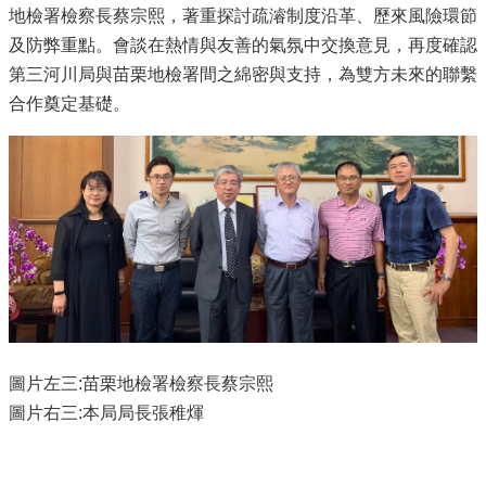
地檢署檢察長蔡宗熙，著重探討疏濬制度沿革、歷來風險環節
及防弊重點。會談在熱情與友善的氣氛中交換意見，再度確認
第三河川局與苗栗地檢署間之綿密與支持，為雙方未來的聯繫
合作奠定基礎。
圖片左三:苗栗地檢署檢察長蔡宗熙
圖片右三:本局局長張稚煇