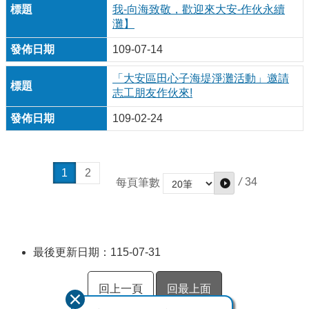
我-向海致敬，歡迎來大安-作伙永續
灘】
109-07-14
「大安區田心子海堤淨灘活動」邀請
志工朋友作伙來!
109-02-24
1
2
/
34
每頁筆數
最後更新日期：115-07-31
回上一頁
回最上面