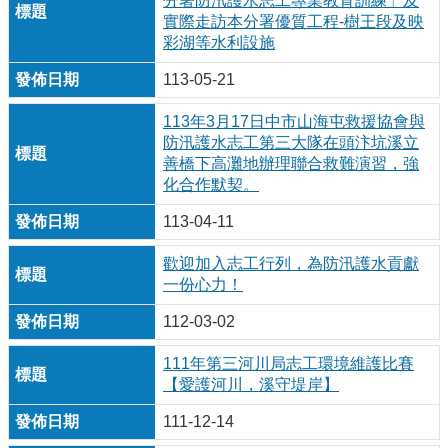
分署防汛護水志工專業教育訓練」及
實際走訪本分署優質工程-樹王段及映
彩湖等水利設施
113-05-21
113年3月17日中市山海屯救援協會與
防汛護水志工第三大隊在頭汴坑溪立
善橋下高灘地辦理聯合救難演習，強
化合作默契。
113-04-11
歡迎加入志工行列，為防汛護水貢獻
一份心力！
112-03-02
111年第三河川局志工環境維護比賽
【愛護河川，溪守堤岸】
111-12-14