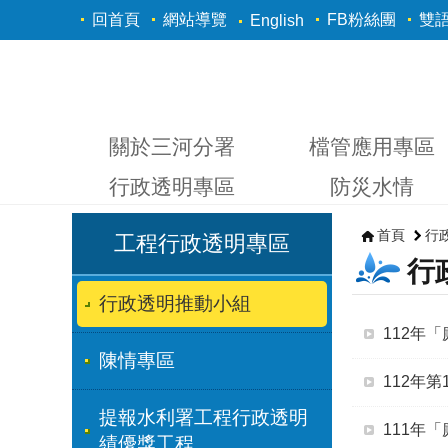
跳到主要內容區塊
回首頁
網站導覽
FB粉絲團
雙
English
關於三河分署
檔管應用專區
行政透明專區
防災水情
首頁
行
工程行政透明專區
行
行政透明推動小組
112年
陳情專區
112年
提報水利署工程行政透明
111年
績優獎工程