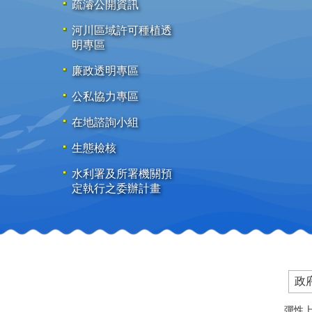
疏濬公開資訊
河川區域許可種植透
明專區
廉政透明專區
公私協力專區
在地諮詢小組
生態檢核
水利署及所署機關預
定執行之委辦計畫
政
彈性上