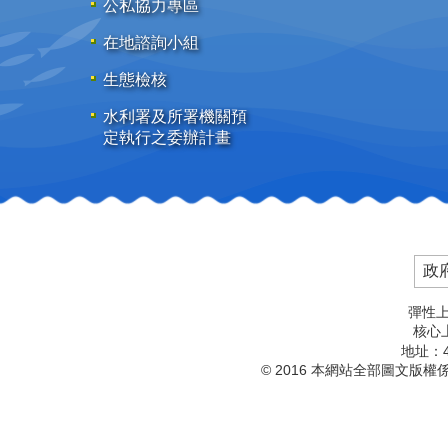
公私協力專區
在地諮詢小組
生態檢核
水利署及所署機關預
定執行之委辦計畫
政
彈性上
核心上
地址：4
© 2016 本網站全部圖文