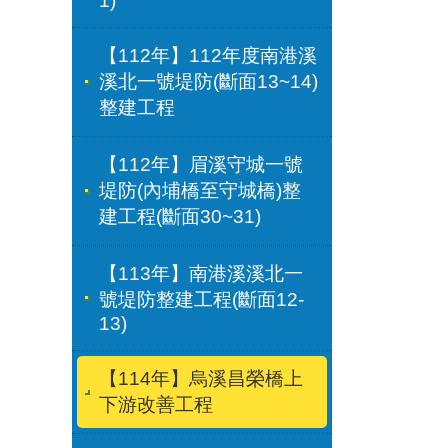
1)
【112年】112年度南港溪
溪北一號堤防(斷面13~14)
整建工程
【112年】眉溪守城一號
堤防(內埔橋至守城橋)整
建工程(斷面30~31)
【113年】南港溪溪北一
號堤防整建工程(斷面12-
13)
【114年】烏溪昌榮橋上
下游改善工程