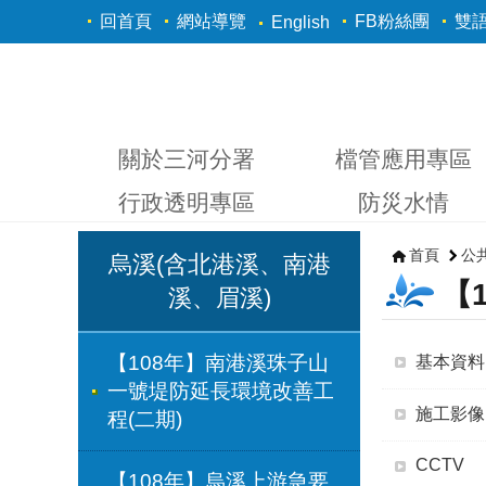
跳到主要內容區塊
回首頁
網站導覽
FB粉絲團
雙
English
關於三河分署
檔管應用專區
行政透明專區
防災水情
首頁
公
烏溪(含北港溪、南港
【
溪、眉溪)
【108年】南港溪珠子山
基本資料
一號堤防延長環境改善工
施工影像
程(二期)
CCTV
【108年】烏溪上游急要