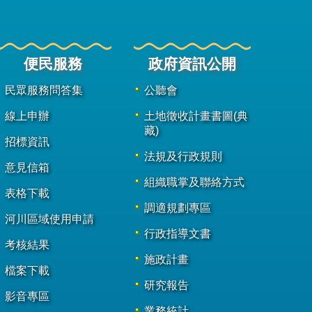
便民服務
政府資訊公開
民眾服務問答集
公聽會
線上申辦
土地徵收計畫書圖(典
藏)
招標資訊
法規及行政規則
意見信箱
組織職掌及聯絡方式
表格下載
調適規劃專區
河川區域使用申請
行政指導文書
考核結果
施政計畫
檔案下載
研究報告
影音專區
業務統計