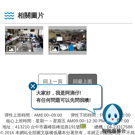
相關圖片
回上一頁
回最上面
大家好，我是阿滴仔!
有任何問題可以先問我噢!
彈性上班時間：AM8:00~09:00 彈性下班時間：PM17:00~18:00
核心上班時間：星期一 ~ 星期五 AM09:00~12:30 PM13:30~17:00
地址：413210 台中市霧峰區峰堤路191號
總機：04-23317588
智能服務台
© 2016 本網站全部圖文版權係屬本分署所有，非經正式書面同意， 不得