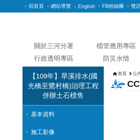
跳到主要內容區塊
回首頁
網站導覽
FB粉絲團
雙
English
關於三河分署
檔管應用專區
行政透明專區
防災水情
首頁
公
【109年】旱溪排水(國
CC
光橋至鷺村橋)治理工程
併辦土石標售
基本資料
施工影像