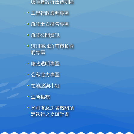
環境建設行政透明區
工程行政透明專區
疏濬土石標售專區
疏濬公開資訊
河川區域許可種植透
明專區
廉政透明專區
公私協力專區
在地諮詢小組
生態檢核
水利署及所署機關預
定執行之委辦計畫