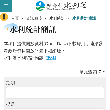
跳到主要內容區塊
:::
進
首頁
資訊服務
水利統計
水利統計簡訊
階
水利統計簡訊
搜
尋
本項目提供開放資料(Open Data)下載應用，連結參
考政府資料開放平臺下載網址：
水利署水利統計簡訊
[連結]
單元查詢
期別：
業
務
主
標題：