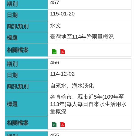
457
網
站
115-01-20
資
水文
料
開
臺灣地區114年降雨量概況
放
宣
告
456
114-12-02
隱
私
自來水、海水淡化
權
各直轄市、縣市近5年(109年至
保
113年)每人每日自來水生活用水
護
量概況
政
策
455