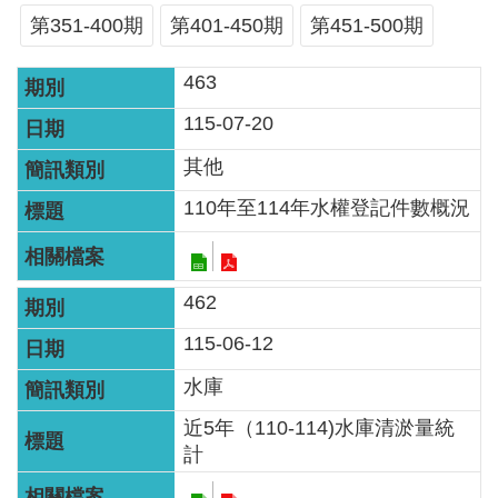
服
第351-400期
第401-450期
第451-500期
務
463
關
於
115-07-20
本
其他
署
110年至114年水權登記件數概況
網
站
導
462
覽
115-06-12
回
水庫
首
近5年（110-114)水庫清淤量統
頁
計
意