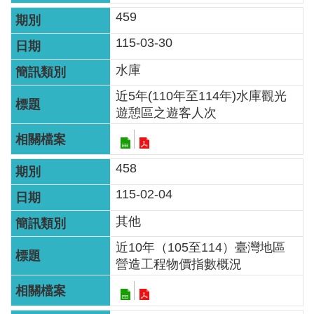
區
459
English
115-03-30
水庫
RSS
近5年(110年至114年)水庫觀光
互
遊憩區之遊客人次
動
交
流
458
115-02-04
專
屬
其他
網
近10年（105至114）臺灣地區
站
營造工程物價指數概況
政
府