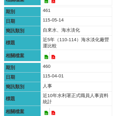
見
461
信
箱
115-05-14
自來水、海水淡化
常
見
近5年（110-114）海水淡化廠營
問
運比較
答
廉
460
政
115-04-01
平
臺
人事
近10年水利署正式職員人事資料
性
統計
平
專