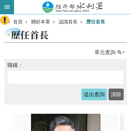
跳到主要內容區塊
:::
進
首頁
關於本署
認識首長
歷任首長
階
歷任首長
搜
尋
單元查詢
職稱：
業
務
主