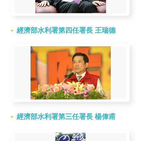
服
務
關
經濟部水利署第四任署長 王瑞德
於
本
署
網
站
導
覽
回
首
經濟部水利署第三任署長 楊偉甫
頁
意