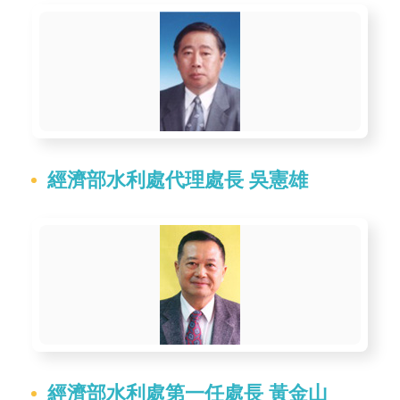
區
English
RSS
互
動
經濟部水利處代理處長 吳憲雄
交
流
專
屬
網
站
政
府
經濟部水利處第一任處長 黃金山