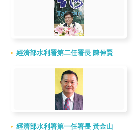
見
信
箱
常
見
問
經濟部水利署第二任署長 陳伸賢
答
廉
政
平
臺
性
平
經濟部水利署第一任署長 黃金山
專