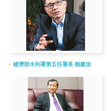
軸
最
新
水
情
公
告
訊
息
經濟部水利署第五任署長 賴建信
便
民
服
務
資
訊