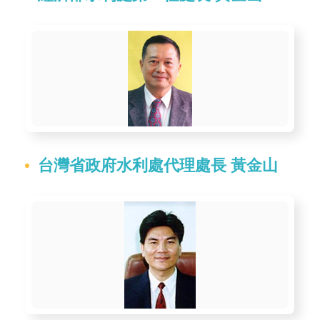
網
站
資
料
開
放
宣
告
台灣省政府水利處代理處長 黃金山
隱
私
權
保
護
政
策