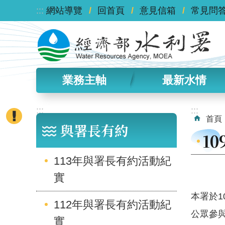
:::
跳到主要內容區塊
網站導覽
回首頁
意見信箱
常見問
業務主軸
最新水情
:::
:::
首頁
與署長有約
1
113年與署長有約活動紀
實
本署於1
112年與署長有約活動紀
公眾參
實