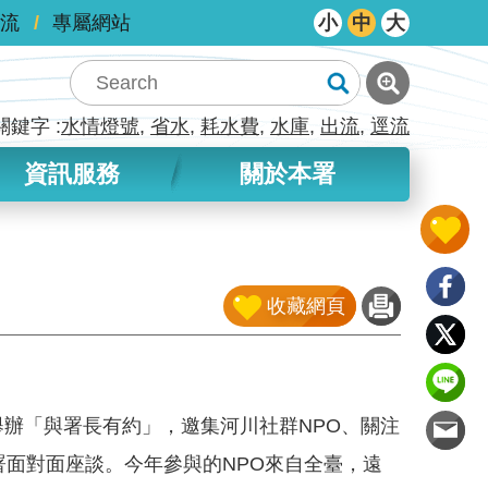
流
專屬網站
小
中
大
關鍵字
水情燈號
省水
耗水費
水庫
出流
逕流
資訊服務
關於本署
收藏網頁
同舉辦「與署長有約」，邀集河川社群NPO、關注
面對面座談。今年參與的NPO來自全臺，遠