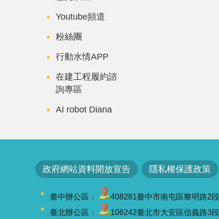
Youtube頻道
粉絲團
行動水情APP
在建工程履約諮
詢專區
AI robot Diana
政府網站資料開放宣告
隱私權保護政策
臺中辦公區：
408281臺中市南屯區黎明路2段501號
臺北辦公區：
106242臺北市大安區信義路3段41-3