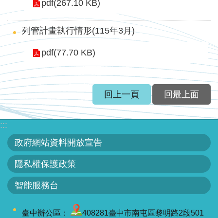
軸
pdf(267.10 KB)
最
列管計畫執行情形(115年3月)
新
水
pdf(77.70 KB)
情
公
告
回上一頁
回最上面
訊
息
:::
便
政府網站資料開放宣告
民
服
隱私權保護政策
務
智能服務台
資
訊
臺中辦公區：
408281臺中市南屯區黎明路2段501