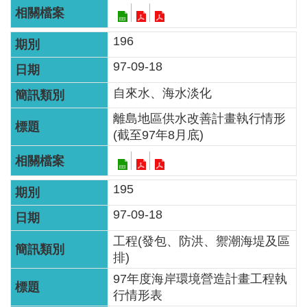
區
English
196
97-09-18
RSS
自來水、海水淡化
互
離島地區供水改善計畫執行情形
動
(截至97年8月底)
交
流
195
專
屬
97-09-18
網
工程(發包、防洪、禦潮海堤及區
站
排)
97年度海岸環境營造計畫工程執
政
行情形表
府