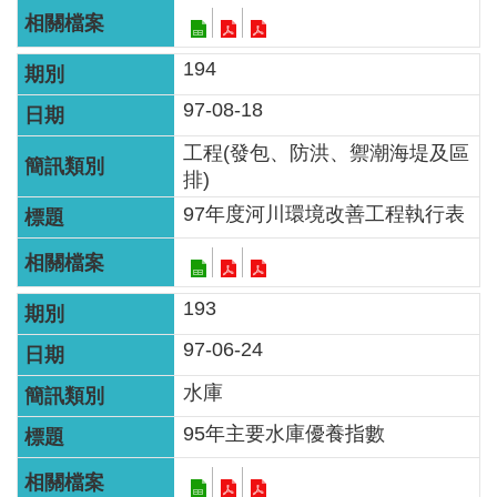
網
站
194
資
料
97-08-18
開
工程(發包、防洪、禦潮海堤及區
放
排)
宣
97年度河川環境改善工程執行表
告
隱
私
193
權
97-06-24
保
護
水庫
政
95年主要水庫優養指數
策