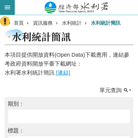
跳到主要內容區塊
:::
進
首頁
資訊服務
水利統計
水利統計簡訊
階
水利統計簡訊
搜
尋
本項目提供開放資料(Open Data)下載應用，連結參
考政府資料開放平臺下載網址：
水利署水利統計簡訊
[連結]
單元查詢
期別：
業
務
主
標題：