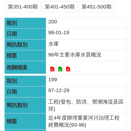
服
第351-400期
第401-450期
第451-500期
務
200
關
於
98-01-19
本
水庫
署
96年主要水庫水質概況
網
站
導
199
覽
97-12-29
回
工程(發包、防洪、禦潮海堤及區
首
排)
頁
近4年度辦理重要河川治理工程
經費概況(93-96)
意