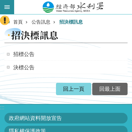
跳到主要內容區塊
:::
進
首頁
公告訊息
招決標訊息
階
招決標訊息
搜
尋
招標公告
決標公告
回上一頁
回最上面
:::
業
務
政府網站資料開放宣告
主
隱私權保護政策