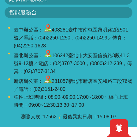
軸
智能服務台
最
新
水
臺中辦公區：
408281臺中市南屯區黎明路2段501
情
號／電話：(04)2250-1250，(04)2250-1499／傳真：
(04)2250-1628
公
臺北辦公區：
106242臺北市大安區信義路3段41-3
告
號9-12樓／電話：(02)3707-3000，(0800)212-239，傳
訊
真：(02)3707-3134
息
新店辦公室：
231057新北市新店區安和路三段76號
便
／電話：(02)3151-2400
民
彈性上班時間：08:00~09:00,17:00~18:00﹔核心上班
服
時間：09:00~12:30,13:30~17:00
務
瀏覽人次
17562
最後異動日期
115-08-07
資
訊