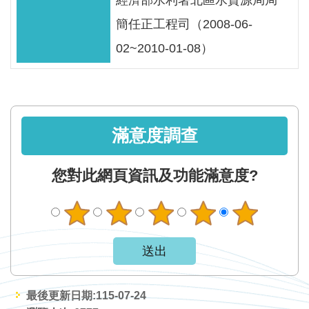
經濟部水利署北區水資源局局
見
簡任正工程司（2008-06-
信
箱
02~2010-01-08）
常
見
問
滿意度調查
答
廉
您對此網頁資訊及功能滿意度?
政
平
臺
性
平
專
最後更新日期:115-07-24