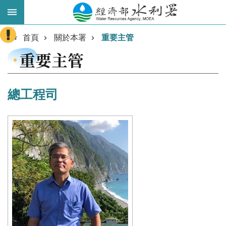
跳到主要內容區塊
:::
進
首頁
關於本署
重要主管
階
重要主管
搜
尋
總工程司
業
務
主