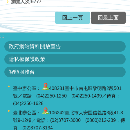
區
瀏覽人次:
6777
English
回上一頁
回最上面
RSS
:::
互
政府網站資料開放宣告
動
隱私權保護政策
交
流
智能服務台
專
臺中辦公區：
408281臺中市南屯區黎明路2段501
屬
號／電話：(04)2250-1250，(04)2250-1499／傳真：
網
(04)2250-1628
站
臺北辦公區：
106242臺北市大安區信義路3段41-3
政
號9-12樓／電話：(02)3707-3000，(0800)212-239，傳
府
真：(02)3707-3134