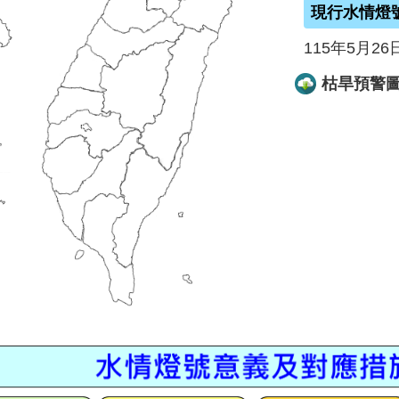
現行水情燈
115年5月26
枯旱預警