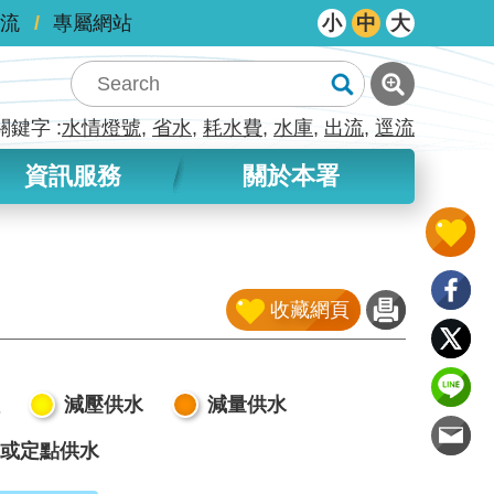
流
專屬網站
小
中
大
關鍵字
水情燈號
省水
耗水費
水庫
出流
逕流
資訊服務
關於本署
收藏網頁
減壓供水
減量供水
或定點供水