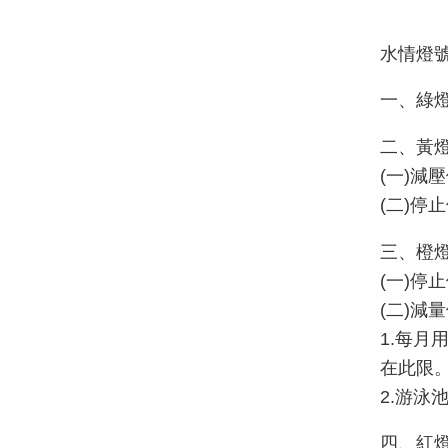
水情燈
一、綠燈
二、黃燈
(一)減
(二)
三、橙燈
(一)
(二)減
1.每月
在此限
2.游泳
四、紅燈