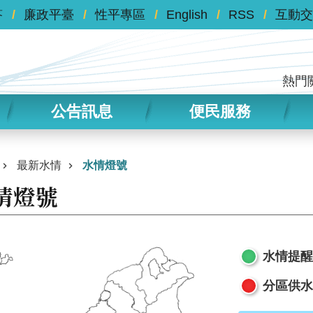
答
廉政平臺
性平專區
English
RSS
互動交
熱門
公告訊息
便民服務
最新水情
水情燈號
情燈號
水情提醒
分區供水