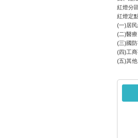
紅燈分
紅燈定
(一)居
(二)醫
(三)國
(四)工
(五)其