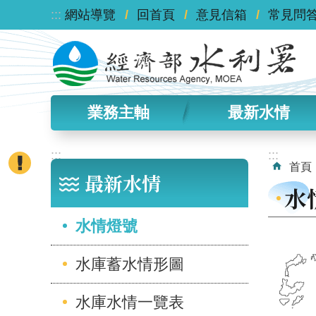
:::
跳到主要內容區塊
網站導覽
回首頁
意見信箱
常見問
業務主軸
最新水情
:::
:::
首頁
最新水情
水
水情燈號
水庫蓄水情形圖
水庫水情一覽表