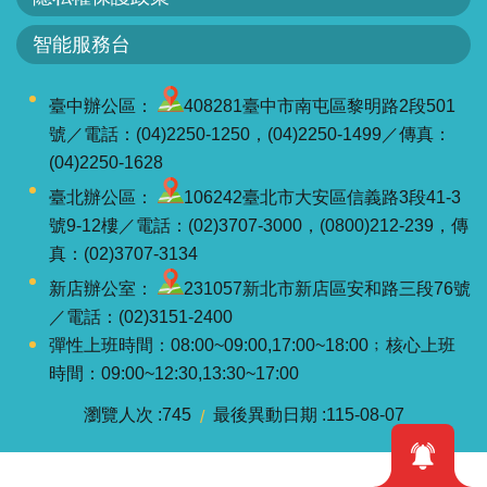
軸
智能服務台
最
新
水
臺中辦公區：
408281臺中市南屯區黎明路2段501
情
號／電話：(04)2250-1250，(04)2250-1499／傳真：
(04)2250-1628
公
臺北辦公區：
106242臺北市大安區信義路3段41-3
告
號9-12樓／電話：(02)3707-3000，(0800)212-239，傳
訊
真：(02)3707-3134
息
新店辦公室：
231057新北市新店區安和路三段76號
便
／電話：(02)3151-2400
民
彈性上班時間：08:00~09:00,17:00~18:00﹔核心上班
服
時間：09:00~12:30,13:30~17:00
務
瀏覽人次
745
最後異動日期
115-08-07
資
訊