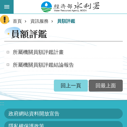
跳到主要內容區塊
:::
進
首頁
資訊服務
員額評鑑
階
員額評鑑
搜
尋
所屬機關員額評鑑計畫
所屬機關員額評鑑結論報告
回上一頁
回最上面
:::
業
務
政府網站資料開放宣告
主
隱私權保護政策