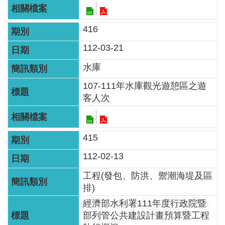
見
信
416
箱
112-03-21
常
水庫
見
問
107-111年水庫觀光遊憩區之遊
答
客人次
廉
政
415
平
112-02-13
臺
工程(發包、防洪、禦潮海堤及區
性
排)
平
經濟部水利署111年度行政院暨
專
部列管公共建設計畫預算暨工程