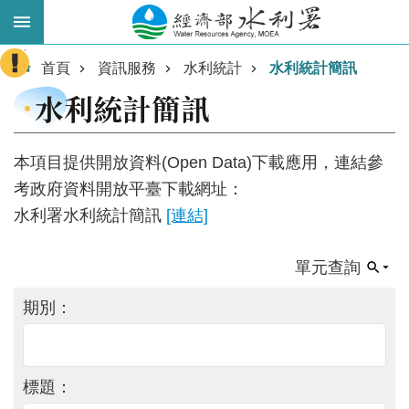
跳到主要內容區塊
:::
進
首頁
資訊服務
水利統計
水利統計簡訊
階
水利統計簡訊
搜
尋
本項目提供開放資料(Open Data)下載應用，連結參
考政府資料開放平臺下載網址：
水利署水利統計簡訊
[連結]
單元查詢
期別：
業
務
主
標題：