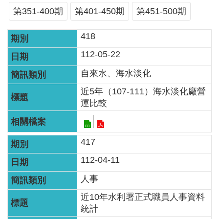
服
第351-400期
第401-450期
第451-500期
務
418
關
於
112-05-22
本
自來水、海水淡化
署
近5年（107-111）海水淡化廠營
網
運比較
站
導
覽
417
112-04-11
回
首
人事
頁
近10年水利署正式職員人事資料
統計
意