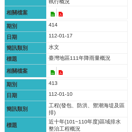
區
執行概況
English
414
RSS
112-01-17
互
水文
動
臺灣地區111年降雨量概況
交
流
專
413
屬
112-01-10
網
工程(發包、防洪、禦潮海堤及區
站
排)
政
近十年(101~110年度)區域排水
府
整治工程概況