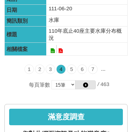
111-06-20
水庫
110年底止40座主要水庫分布概
況
...
1
2
3
4
5
6
7
/
463
每頁筆數
滿意度調查