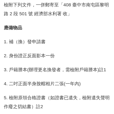
軸
檢附下列文件，一併郵寄至「408 臺中市南屯區黎明
最
路 2 段 501 號 經濟部水利署 收」
新
水
應備物品
情
1. 補（換）發申請書
公
告
訊
2. 身份證正反面影本一份
息
3. 戶籍謄本(辦理更名換發者，需檢附戶籍謄本)註1
便
民
4. 二吋正面半身脫帽相片二張(一年內)
服
務
5. 檢附原領合格證書（如證書已遺失，檢附遺失聲明
資
作廢之切結書）註2
訊