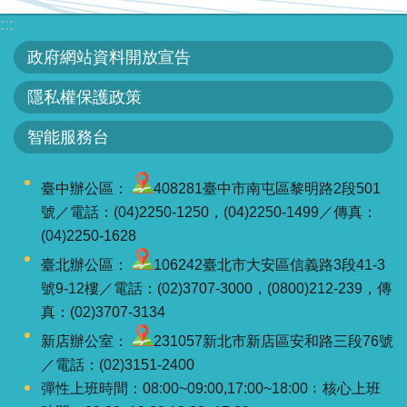
區
:::
English
政府網站資料開放宣告
RSS
隱私權保護政策
智能服務台
互
動
交
臺中辦公區：
408281臺中市南屯區黎明路2段501
流
號／電話：(04)2250-1250，(04)2250-1499／傳真：
(04)2250-1628
專
臺北辦公區：
106242臺北市大安區信義路3段41-3
屬
號9-12樓／電話：(02)3707-3000，(0800)212-239，傳
網
真：(02)3707-3134
站
新店辦公室：
231057新北市新店區安和路三段76號
／電話：(02)3151-2400
政
彈性上班時間：08:00~09:00,17:00~18:00﹔核心上班
府