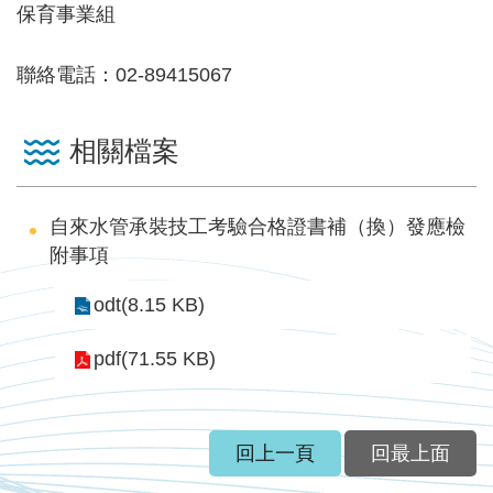
保育事業組
見
信
箱
聯絡電話：02-89415067
常
相關檔案
見
問
答
自來水管承裝技工考驗合格證書補（換）發應檢
附事項
廉
政
odt(8.15 KB)
平
臺
pdf(71.55 KB)
性
平
回上一頁
回最上面
專