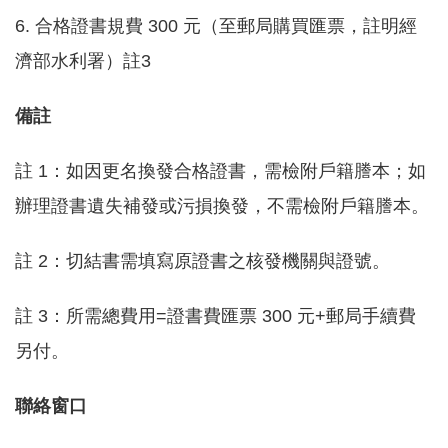
服
6. 合格證書規費 300 元（至郵局購買匯票，註明經
務
濟部水利署）註3
關
於
備註
本
署
註 1：如因更名換發合格證書，需檢附戶籍謄本；如
辦理證書遺失補發或污損換發，不需檢附戶籍謄本。
網
站
導
註 2：切結書需填寫原證書之核發機關與證號。
覽
註 3：所需總費用=證書費匯票 300 元+郵局手續費
回
另付。
首
頁
聯絡窗口
意