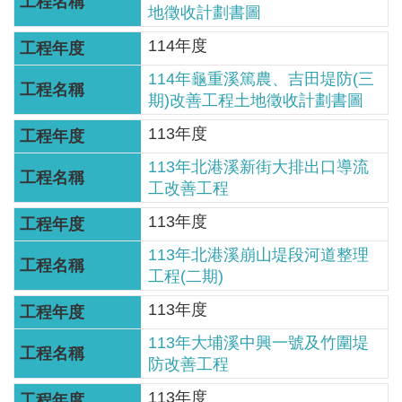
區
地徵收計劃書圖
114年度
English
114年龜重溪篤農、吉田堤防(三
RSS
期)改善工程土地徵收計劃書圖
113年度
互
動
113年北港溪新街大排出口導流
交
工改善工程
流
113年度
專
113年北港溪崩山堤段河道整理
屬
工程(二期)
網
113年度
站
113年大埔溪中興一號及竹圍堤
防改善工程
政
府
113年度