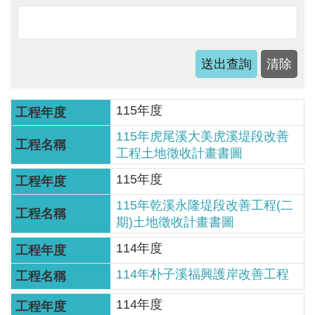
軸
最
新
水
情
115年度
公
告
115年虎尾溪大美虎溪堤段改善
訊
工程土地徵收計畫書圖
息
115年度
便
115年乾溪永隆堤段改善工程(二
民
期)土地徵收計畫書圖
服
114年度
務
114年朴子溪福興護岸改善工程
資
訊
114年度