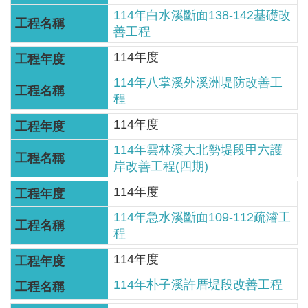
服
114年白水溪斷面138-142基礎改
務
善工程
關
114年度
於
114年八掌溪外溪洲堤防改善工
本
程
署
114年度
網
114年雲林溪大北勢堤段甲六護
站
岸改善工程(四期)
導
114年度
覽
114年急水溪斷面109-112疏濬工
回
程
首
114年度
頁
114年朴子溪許厝堤段改善工程
意