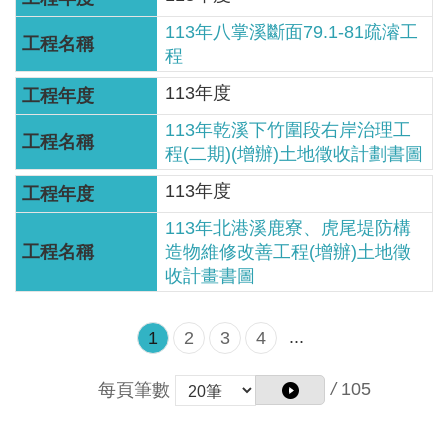
網
113年八掌溪斷面79.1-81疏濬工
站
程
資
料
113年度
開
113年乾溪下竹圍段右岸治理工
放
程(二期)(增辦)土地徵收計劃書圖
宣
113年度
告
113年北港溪鹿寮、虎尾堤防構
隱
造物維修改善工程(增辦)土地徵
私
收計畫書圖
權
保
...
1
2
3
4
護
政
/
105
每頁筆數
策