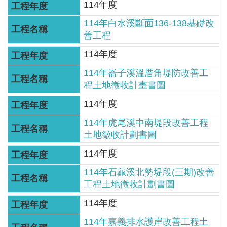
114年度
見
信
114年白水溪斷面136-138基礎改
箱
善工程
114年度
常
見
114年崙子溪溫厝角堤防改善工
程土地徵收計畫書圖
問
答
114年度
114年虎尾溪中南堤段改善工程
廉
土地徵收計劃書圖
政
平
114年度
臺
114年石龜溪北勢堤段(三期)改善
工程土地徵收計劃書圖
性
平
114年度
專
114年嘉義排水護岸改善工程土