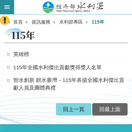
跳到主要內容區塊
:::
進
首頁
資訊服務
水利節專區
115年
階
115年
搜
尋
英雄榜
115年全國水利傑出貢獻獎得獎人名單
智水創新 韌水臺灣－115年表揚全國水利傑出貢
獻人員及團體典禮
業
回上一頁
回最上面
務
主
:::