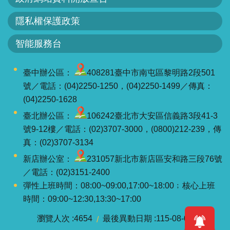
軸
隱私權保護政策
最
新
智能服務台
水
情
臺中辦公區：
408281臺中市南屯區黎明路2段501
公
號／電話：(04)2250-1250，(04)2250-1499／傳真：
告
(04)2250-1628
訊
臺北辦公區：
106242臺北市大安區信義路3段41-3
息
號9-12樓／電話：(02)3707-3000，(0800)212-239，傳
真：(02)3707-3134
便
民
新店辦公室：
231057新北市新店區安和路三段76號
服
／電話：(02)3151-2400
務
彈性上班時間：08:00~09:00,17:00~18:00﹔核心上班
時間：09:00~12:30,13:30~17:00
資
瀏覽人次
4654
最後異動日期
115-08-07
訊