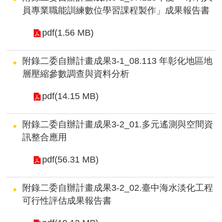
窗
員專業職能訓練數位學習課程製作」成果報告書
口
pdf(1.56 MB)
生
態
附錄二委自辦計畫成果3-1_08.113 年彰化地區地
圖
層壓縮參數調查與資料分析
資
pdf(14.15 MB)
網
站
附錄二委自辦計畫成果3-2_01.多元遙測與空間資
導
訊整合應用
覽
pdf(56.31 MB)
回
首
附錄二委自辦計畫成果3-2_02.臺中海水淡化工程
頁
可行性評估成果報告書