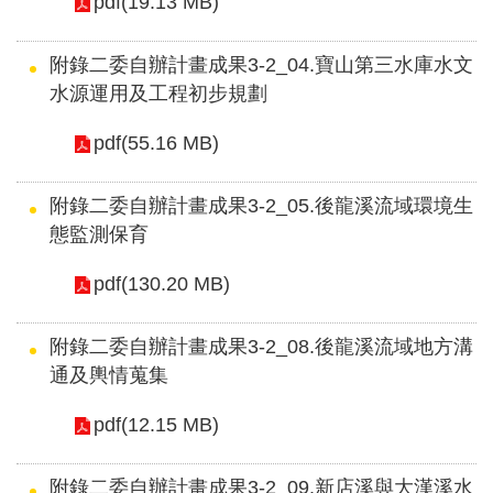
English
pdf(19.13 MB)
政
附錄二委自辦計畫成果3-2_04.寶山第三水庫水文
府
水源運用及工程初步規劃
網
站
pdf(55.16 MB)
資
料
附錄二委自辦計畫成果3-2_05.後龍溪流域環境生
開
態監測保育
放
宣
pdf(130.20 MB)
告
附錄二委自辦計畫成果3-2_08.後龍溪流域地方溝
隱
通及輿情蒐集
私
權
pdf(12.15 MB)
保
護
附錄二委自辦計畫成果3-2_09.新店溪與大漢溪水