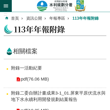
跳到主要內容區塊
:::
進
首頁
資訊公開
年報專區
113年年報附錄
階
113年年報附錄
搜
尋
相關檔案
關
附錄一活動紀要
於
我
pdf(76.06 MB)
們
附錄二委自辦計畫成果3-1_01.屏東平原伏流水與
業
地下水永續利用開發規劃結案報告
務
介