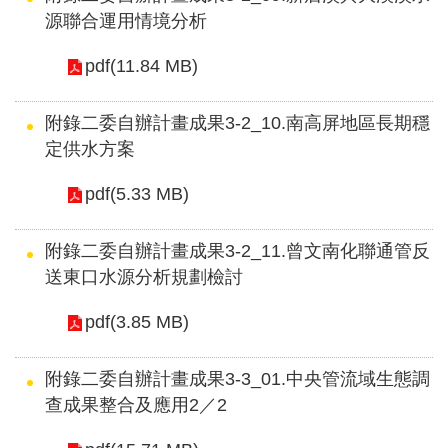
政
源聯合運用情境分析
策
pdf(11.84 MB)
安
全
附錄二委自辦計畫成果3-2_10.南高屏地區長期穩
性
定供水方案
政
pdf(5.33 MB)
策
聯
附錄二委自辦計畫成果3-2_11.曾文南化聯通管反
絡
送東口水源分析規劃檢討
資
pdf(3.85 MB)
訊
交
附錄二委自辦計畫成果3-3_01.中央管流域生態調
通
查成果整合及應用2／2
資