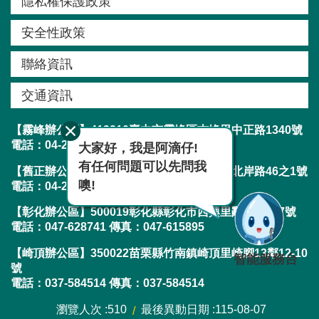
隱私權保護政策
安全性政策
聯絡資訊
交通資訊
【霧峰辦公區】413210臺中市霧峰區吉峰里中正路1340號
電話：04-23304788 傳真：04-23300282
大家好，我是阿滴仔!
有任何問題可以先問我
【舊正辦公區】413001臺中市霧峰區舊正里北岸路46之1號
噢!
電話：04-23304788 傳真：04-23303019
【彰化辦公區】500019彰化縣彰化市西興里辭修路217號
電話：047-628741 傳真：047-615895
【崎頂辦公區】350022苗栗縣竹南鎮崎頂里崎腳13鄰12-10
智能服務台
號
電話：037-584514 傳真：037-584514
瀏覽人次
510
最後異動日期
115-08-07