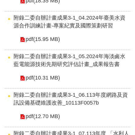
pdf(18.35 MB)
紹
規
附錄二委自辦計畫成果3-1_04.2024年臺美水資
劃
源合作訓練計畫-專案紀實及國際策劃研習
知
pdf(15.95 MB)
識
亮
附錄二委自辦計畫成果3-1_05.2024年海淡鹵水
點
藍電能源技術先期研究評估計畫_成果報告書
計
畫
pdf(10.31 MB)
資
附錄二委自辦計畫成果3-1_06.113年度網路及資
訊
訊設備基礎維護改善_10113F0057b
公
開
pdf(12.70 MB)
服
務
附錄二委自辦計畫成果3-1_07.113年度 「水利人