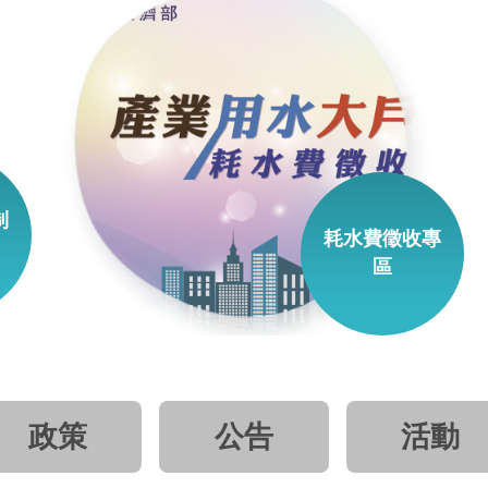
制
耗水費徵收專
區
政策
公告
活動