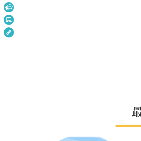
捷
訊
招
服
決
務
水
標
利
公
相
多
告
關
媒
連
體
結