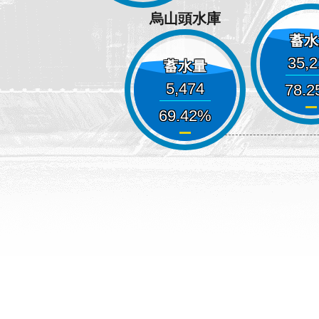
烏山頭水庫
蓄水
35,
蓄水量
5,474
78.2
69.42