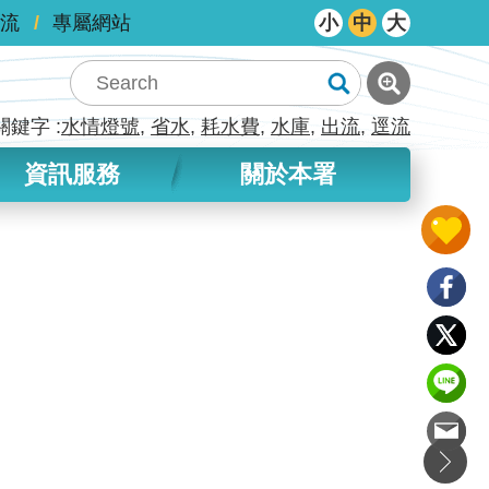
流
專屬網站
小
中
大
關鍵字
水情燈號
省水
耗水費
水庫
出流
逕流
資訊服務
關於本署