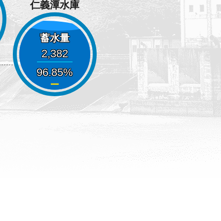
仁義潭水庫
蓄水量
2,382
96.85