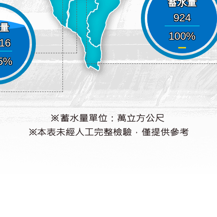
蓄水量
924
量
100
216
5