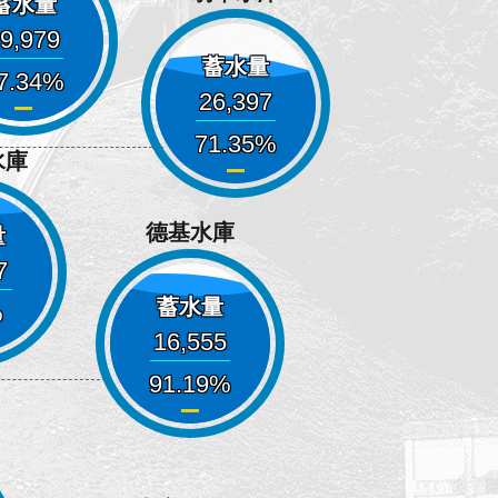
蓄水量
9,979
蓄水量
7.34
26,397
71.35
水庫
德基水庫
量
7
蓄水量
16,555
91.19