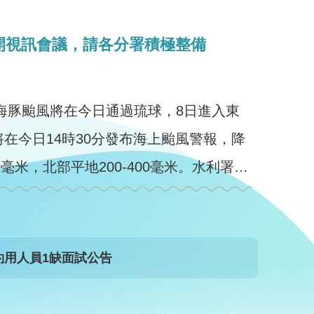
開視訊會議，請各分署積極整備
海豚颱風將在今日通過琉球，8日進入東
在今日14時30分發布海上颱風警報，降
0毫米，北部平地200-400毫米。水利署林
元鵬署長今日上午10時召開防汛整備視訊會議，邀集第一、 ...更多
用人員1缺面試公告