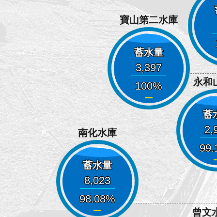
寶山第二水庫
蓄水量
3,397
永和
100
蓄
2,
南化水庫
99.
蓄水量
8,023
98.08
曾文