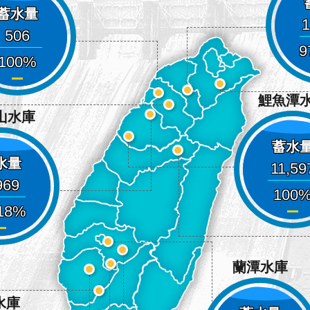
蓄水量
1
506
9
100
鯉魚潭
山水庫
蓄水
水量
11,59
969
100
18
蘭潭水庫
水庫