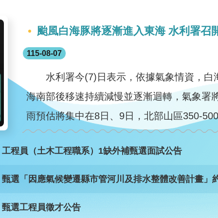
颱風白海豚將逐漸進入東海 水利署召
115-08-07
水利署今(7)日表示，依據氣象情資，白
海南部後移速持續減慢並逐漸迴轉，氣象署將
雨預估將集中在8日、9日，北部山區350-50
）工程員（土木工程職系）1缺外補甄選面試公告
）甄選「因應氣候變遷縣市管河川及排水整體改善計畫」約
）甄選工程員徵才公告