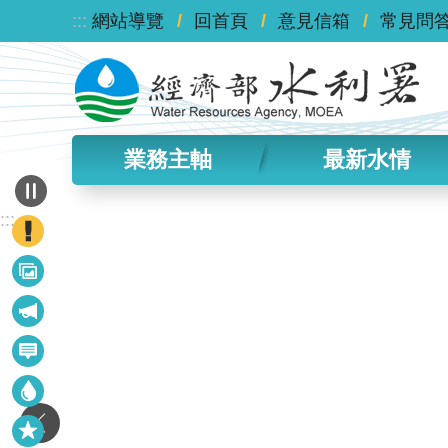
:::
跳到主要內容區塊
網站導覽
回首頁
意見信箱
常見問
業務主軸
最新水情
:::
政
策
最
宣
新
導
最
議
新
題
水
消
情
息
快
資