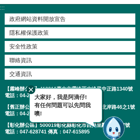
紹
:::
規
政府網站資料開放宣告
劃
隱私權保護政策
知
識
安全性政策
亮
聯絡資訊
點
計
交通資訊
畫
【霧峰辦公區】413210臺中市霧峰區吉峰里中正路1340號
資
電話：04-23304788 傳真：04-23300282
大家好，我是阿滴仔!
訊
有任何問題可以先問我
【舊正辦公區】413001臺中市霧峰區舊正里北岸路46之1號
公
噢!
電話：04-23304788 傳真：04-23303019
開
【彰化辦公區】500019彰化縣彰化市西興里辭修路217號
服
電話：047-628741 傳真：047-615895
務