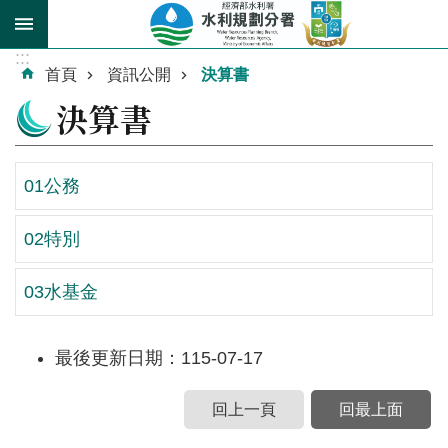
跳到主要內容區塊
:::
進
首頁
資訊公開
決算書
階
決算書
搜
尋
01公務
02特別
關
於
03水基金
我
們
最後更新日期：115-07-17
業
務
回上一頁
回最上面
介