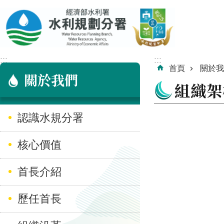
跳到主要內容區塊
:::
:::
首頁
關於我
關於我們
組織架
認識水規分署
核心價值
首長介紹
歷任首長