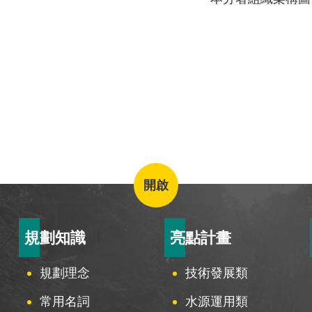
開啟
規劃知識
亮點計畫
規劃理念
技術發展類
常用名詞
水源運用類