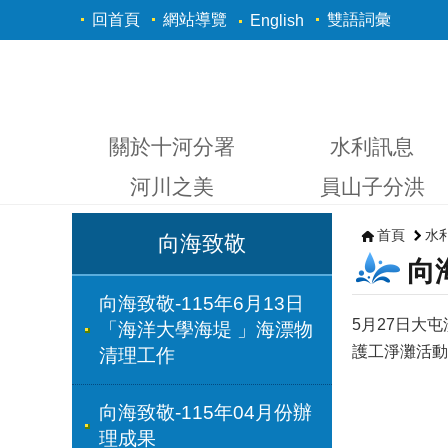
跳到主要內容區塊
回首頁
網站導覽
雙語詞彙
English
關於十河分署
水利訊息
河川之美
員山子分洪
首頁
水
向海致敬
向
向海致敬-115年6月13日
5月27日大
「海洋大學海堤 」海漂物
護工淨灘活動
清理工作
向海致敬-115年04月份辦
理成果