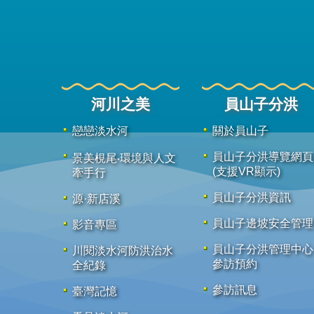
河川之美
員山子分洪
戀戀淡水河
關於員山子
員山子分洪導覽網頁
景美梘尾‧環境與人文
(支援VR顯示)
牽手行
員山子分洪資訊
源·新店溪
員山子邊坡安全管理
影音專區
員山子分洪管理中心
川閱淡水河防洪治水
參訪預約
全紀錄
參訪訊息
臺灣記憶