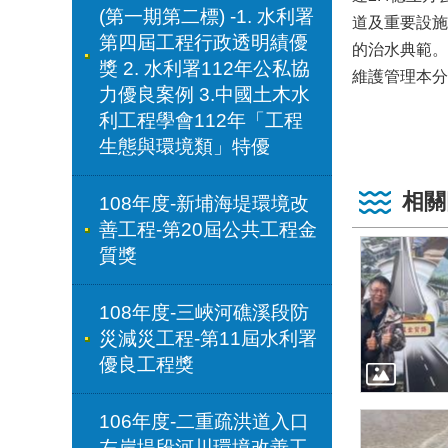
(第一期第二標) -1. 水利署
道及重要設施
第四屆工程行政透明績優
的治水典範。
獎 2. 水利署112年公私協
維護管理本分
力優良案例 3.中國土木水
利工程學會112年「工程
生態與環境類」特優
相關
108年度-新埔海堤環境改
善工程-第20屆公共工程金
質獎
108年度-三峽河礁溪段防
災減災工程-第11屆水利署
優良工程獎
106年度-二重疏洪道入口
左岸堤段河川環境改善工