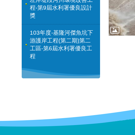
程-第9屆水利署優良設計
獎
103年度-基隆河傑魚坑下
游護岸工程(第二期)第二
工區-第6屆水利署優良工
程