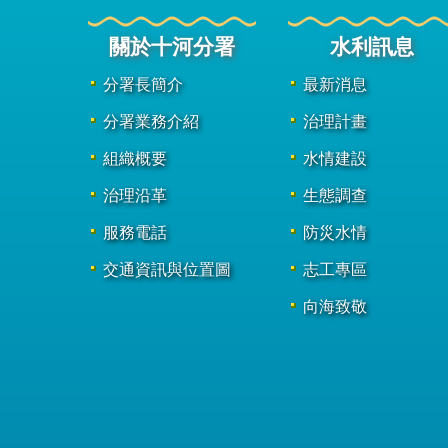
關於十河分署
水利訊息
分署長簡介
最新消息
分署業務介紹
治理計畫
組織概要
水情建設
治理沿革
生態調查
服務電話
防災水情
交通資訊與位置圖
志工專區
向海致敬