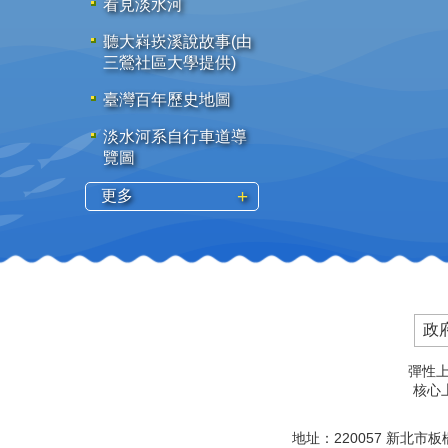
看見淡水河
聽大嵙崁溪說故事(由
三鶯社區大學提供)
臺灣百年歷史地圖
淡水河系自行車道導
覽圖
更多
政
彈性上
核心上
地址：220057 新北市