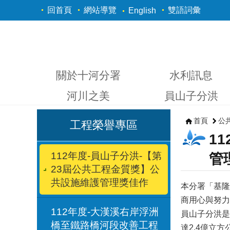
跳到主要內容區塊
回首頁
網站導覽
雙語詞彙
English
關於十河分署
水利訊息
河川之美
員山子分洪
首頁
公
工程榮譽專區
1
112年度-員山子分洪-【第
管
23屆公共工程金質獎】公
共設施維護管理獎佳作
本分署「基隆
商用心與努力
112年度-大漢溪右岸浮洲
員山子分洪是
橋至鐵路橋河段改善工程
達2.4億立