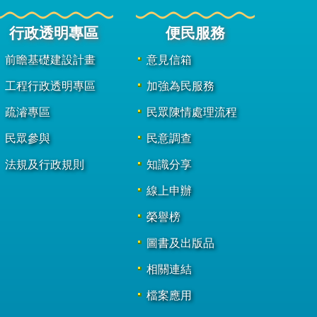
行政透明專區
便民服務
前瞻基礎建設計畫
意見信箱
工程行政透明專區
加強為民服務
疏濬專區
民眾陳情處理流程
民眾參與
民意調查
法規及行政規則
知識分享
線上申辦
榮譽榜
圖書及出版品
相關連結
檔案應用