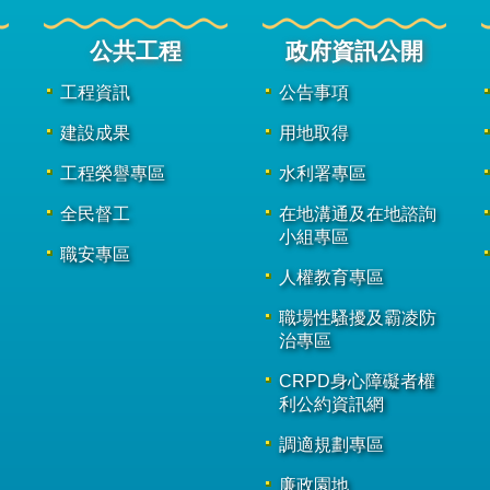
公共工程
政府資訊公開
工程資訊
公告事項
建設成果
用地取得
工程榮譽專區
水利署專區
全民督工
在地溝通及在地諮詢
小組專區
職安專區
人權教育專區
職場性騷擾及霸凌防
治專區
CRPD身心障礙者權
利公約資訊網
調適規劃專區
廉政園地