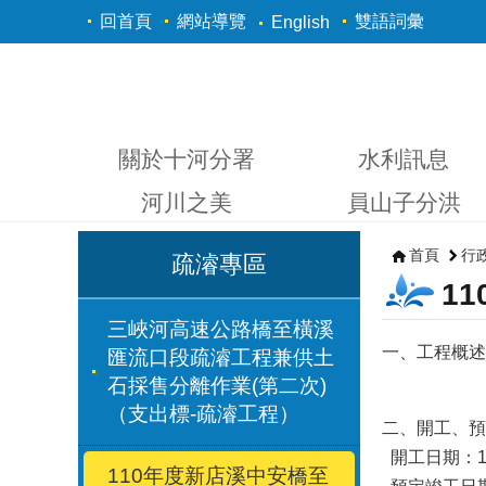
跳到主要內容區塊
回首頁
網站導覽
雙語詞彙
English
關於十河分署
水利訊息
河川之美
員山子分洪
首頁
行
疏濬專區
1
三峽河高速公路橋至橫溪
一、工程概述
匯流口段疏濬工程兼供土
石採售分離作業(第二次)
（支出標-疏濬工程）
二、開工、預
開工日期：11
110年度新店溪中安橋至