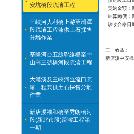
預定竣工日期
安坑橋段疏濬工程
契約金額：新臺
結算總價：新臺
三峽河大利橋上游至灣潭
驗收合格日期
段疏濬工程兼供土石採售
分離作業
三、效益：
基隆河台五線聯絡橋至中
新店溪中安橋
山高三號橋河段疏濬工程
大漢溪及三峽河匯流口疏
濬工程兼供土石採售分離
作業
新店溪福和橋至秀朗橋河
段(新北市段)疏濬工程第
一期