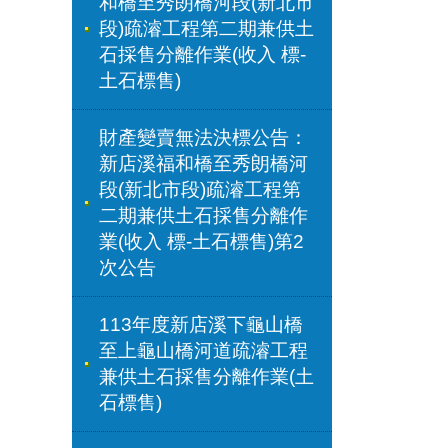
和橋⾄秀朗橋河段(新北市
段)疏濬⼯程第⼆期兼供⼟
⽯採售分離作業(收入 標-
⼟⽯標售)
財產變賣無法決標公告：
新店溪福和橋⾄秀朗橋河
段(新北市段)疏濬⼯程第
⼆期兼供⼟⽯採售分離作
業(收入 標-⼟⽯標售)第2
次公告
113年度新店溪下龜山橋
至上龜山橋河道疏濬工程
兼供土石採售分離作業(土
石標售)