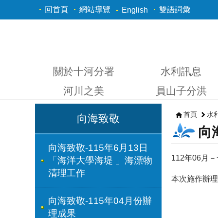
跳到主要內容區塊
回首頁
網站導覽
雙語詞彙
English
關於十河分署
水利訊息
河川之美
員山子分洪
首頁
水
向海致敬
向
向海致敬-115年6月13日
112年06
「海洋大學海堤 」海漂物
清理工作
本次施作辦理
向海致敬-115年04月份辦
理成果