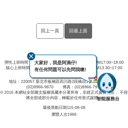
回上一頁
回最上面
彈性上班時間：AM8:00~09:00 彈性下班時間：PM17:00~18:00
大家好，我是阿滴仔!
核心上班時間：星期一 ~ 星期五 AM08:30~12:30 PM13:30~17:00
有任何問題可以先問我噢!
中午時間服務台不休息
地址：220057 新北市板橋區四川路2段橋頭1號
電話：
(02)8966-9870 傳真：(02)8966-7996
© 2016 本網站全部圖文版權係屬本分署所有，非經正式書面同意， 不得
將全部或部分內容，轉載於任何形式媒體。
智能服務台
最後異動日期
115-08-08
瀏覽人次
1966