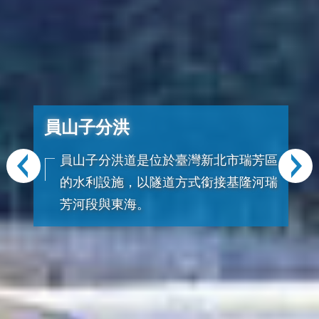
員山子分洪
員山子分洪道是位於臺灣新北市瑞芳區
的水利設施，以隧道方式銜接基隆河瑞
芳河段與東海。