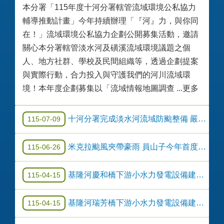
本分署「115年度十河分署轄管流域環境公私協力
輔導推動計畫」今年持續辦理「『河』力，與你同
在！」流域環境公私協力企劃公開募集活動，邀請
關心本分署轄管淡水河及磺溪流域環境議題之個
人、地方社群、學校及民間組織等，透過企劃提案
與實際行動，合力投入與守護我們的河川流域環
境！本年度企劃募集以「流域情報地圖調查 ...更多
十河分署完成淡水河流域防颱整備 嚴陣以待巴威颱風
115-07-09
米克拉颱風夾帶豪雨 員山子今年首度分洪
115-06-26
基隆河慶和橋下游小水力發電設備建置－公開徵求公告
115-04-15
基隆河瑞芳橋下游小水力發電設備建置－公開徵求公告
115-04-15