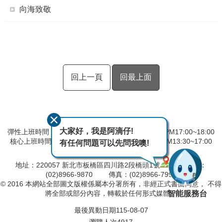
向海致敬
回上一頁
回最上面
大家好，我是阿滴仔!
彈性上班時間：AM8:00~09:00 彈性下班時間：PM17:00~18:00
核心上班時間：星期一 ~ 星期五 AM08:30~12:30 PM13:30~17:00
有任何問題可以先問我噢!
中午時間服務台不休息
地址：220057 新北市板橋區四川路2段橋頭1號
電話：
(02)8966-9870 傳真：(02)8966-7996
© 2016 本網站全部圖文版權係屬本分署所有，非經正式書面同意， 不得
智能服務台
將全部或部分內容，轉載於任何形式媒體。
最後異動日期
115-08-07
瀏覽人次
4917