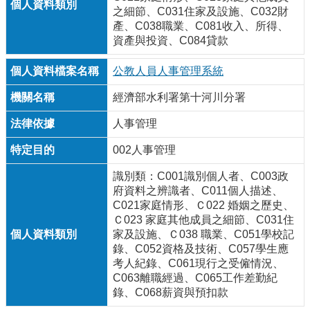
之細節、C031住家及設施、C032財
產、C038職業、C081收入、所得、
資產與投資、C084貸款
公教人員人事管理系統
經濟部水利署第十河川分署
人事管理
002人事管理
識別類：C001識別個人者、C003政
府資料之辨識者、C011個人描述、
C021家庭情形、Ｃ022 婚姻之歷史、
Ｃ023 家庭其他成員之細節、C031住
家及設施、Ｃ038 職業、C051學校記
錄、C052資格及技術、C057學生應
考人紀錄、C061現行之受僱情況、
C063離職經過、C065工作差勤紀
錄、C068薪資與預扣款