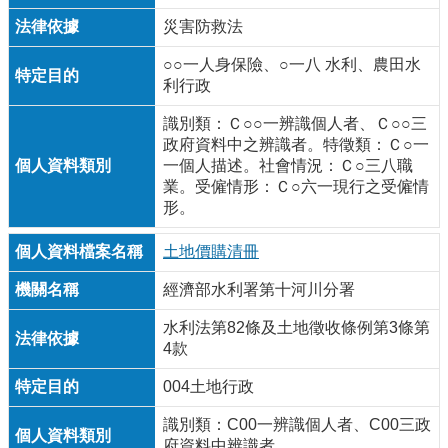
災害防救法
○○一人身保險、○一八 水利、農田水
利行政
識別類：Ｃ○○一辨識個人者、Ｃ○○三
政府資料中之辨識者。特徵類：Ｃ○一
一個人描述。社會情況：Ｃ○三八職
業。受僱情形：Ｃ○六一現行之受僱情
形。
土地價購清冊
經濟部水利署第十河川分署
水利法第82條及土地徵收條例第3條第
4款
004土地行政
識別類：C00一辨識個人者、C00三政
府資料中辨識者