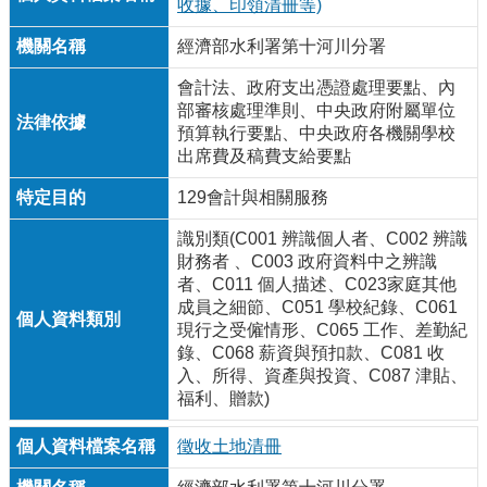
收據、印領清冊等)
經濟部水利署第十河川分署
會計法、政府支出憑證處理要點、內
部審核處理準則、中央政府附屬單位
預算執行要點、中央政府各機關學校
出席費及稿費支給要點
129會計與相關服務
識別類(C001 辨識個人者、C002 辨識
財務者 、C003 政府資料中之辨識
者、C011 個人描述、C023家庭其他
成員之細節、C051 學校紀錄、C061
現行之受僱情形、C065 工作、差勤紀
錄、C068 薪資與預扣款、C081 收
入、所得、資產與投資、C087 津貼、
福利、贈款)
徵收土地清冊