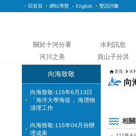
跳到主要內容區塊
回首頁
網站導覽
雙語詞彙
English
關於十河分署
水利訊息
河川之美
員山子分洪
首頁
水
向海致敬
向
向海致敬-115年6月13日
「海洋大學海堤 」海漂物
清理工作
相關
向海致敬-115年04月份辦
理成果
111第