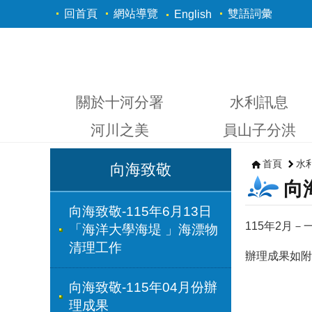
跳到主要內容區塊
回首頁
網站導覽
雙語詞彙
English
關於十河分署
水利訊息
河川之美
員山子分洪
首頁
水
向海致敬
向
向海致敬-115年6月13日
115年2月
「海洋大學海堤 」海漂物
清理工作
辦理成果如附
向海致敬-115年04月份辦
理成果