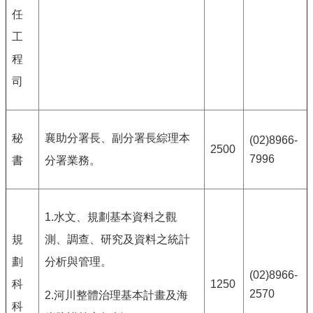
任
工
程
司
秘
襄助分署長、副分署長綜理本
(02)8966-
2500
7996
書
分署業務。
1.水文、規劃基本資料之觀
規
測、調查、研究及資料之統計
劃
分析與管理。
(02)8966-
科
1250
2570
2.河川整體治理基本計畫及海
科