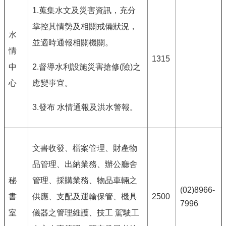
1.蒐集水文及災害資訊，充分
掌控其情勢及相關戒備狀況，
水
並適時通報相關機關。
情
1315
中
2.督導水利設施災害搶修(險)之
心
應變事宜。
3.發布 水情通報及洪水警報。
文書收發、檔案管理、財產物
品管理、出納業務、辦公廳舍
秘
管理、採購業務、物品車輛之
(02)8966-
書
供應、支配及運輸保管、機具
2500
7996
室
儀器之管理維護、技工 駕駛工