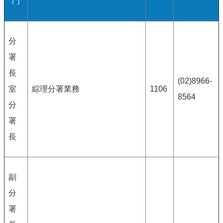
門
分
署
長
(02)8966-
室
綜理分署業務
1106
8564
分
署
長
副
分
署