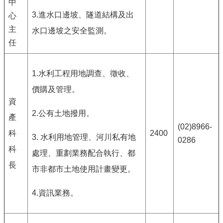
中
3.進水口邊坡、隧道結構及出
心
主
水口邊坡之安全監測。
任
1.水利工程用地調查、徵收、
價購及管理。
資
2.公有土地撥用。
產
(02)8966-
科
2400
3. 水利用地管理、河川私有地
0286
科
處理、重劃業務配合執行、都
長
市非都市土地使用計畫變更。
4.資訊業務。