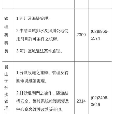
管
1.河川及海堤管理。
理
2.申請區域排水及河川公地使
(02)8966-
科
2300
5574
用河川許可案件之核辦。
科
長
3.河川區域違法案件處理。
員
1.分洪設施之運轉、管理及範
山
子
圍環境維護處理。
分
2.排砂道閘門之操作、隧道結
洪
(02)2496-
構安全、警報系統維護應變及
2314
管
0646
理
中心廳舍維護改善等事項。