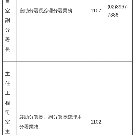
長
(02)8967-
室
襄助分署長綜理分署業務
1107
7886
副
分
署
長
主
任
工
程
司
襄助分署長、副分署長綜理本
室
1102
分署業務。
主