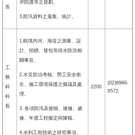
岸防護等之規劃。
長
3.防汛資料之蒐集、統計。
1.轄境內河、海堤之測量、設
計、招標、發包等排水防洪相
關事宜。
工
2.水災防治考核、勞工安全衛
務
(02)8966-
生、施工環境保護之擬議及處
科
2200
8572
理。
科
長
3. 各項防汛及搶險、搶修、歲
修、年度工程擬定與陳報。
4.水利工程技術之研究事項。