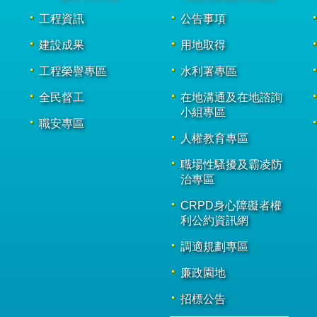
工程資訊
公告事項
建設成果
用地取得
工程榮譽專區
水利署專區
全民督工
在地溝通及在地諮詢
小組專區
職安專區
人權教育專區
職場性騷擾及霸凌防
治專區
CRPD身心障礙者權
利公約資訊網
調適規劃專區
廉政園地
招標公告