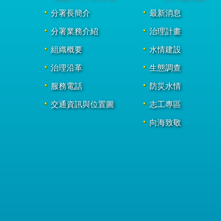
分署長簡介
最新消息
分署業務介紹
治理計畫
組織概要
水情建設
治理沿革
生態調查
服務電話
防災水情
交通資訊與位置圖
志工專區
向海致敬