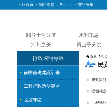
跳到主要內容區塊
回首頁
網站導覽
雙語詞彙
English
關於十河分署
水利訊息
河川之美
員山子分洪
首頁
行
行政透明專區
民
前瞻基礎建設計畫
規劃設計
工程行政透明專區
提報核定
疏濬專區
工程執行