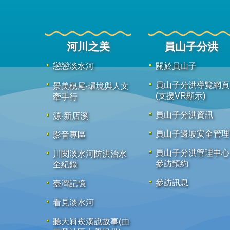
河川之美
員山子分洪
戀戀淡水河
關於員山子
員山子分洪導覽網頁
景美梘尾‧環境與人文
(支援VR顯示)
牽手行
員山子分洪資訊
源·新店溪
員山子邊坡安全管理
影音專區
員山子分洪管理中心
川閱淡水河防洪治水
參訪預約
全紀錄
參訪訊息
臺灣記憶
看見淡水河
聽大嵙崁溪說故事(由