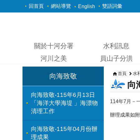
跳到主要內容區塊
回首頁
網站導覽
雙語詞彙
English
關於十河分署
水利訊息
河川之美
員山子分洪
首頁
水
向海致敬
向
向海致敬-115年6月13日
114年7月
「海洋大學海堤 」海漂物
清理工作
辦理成果如附
向海致敬-115年04月份辦
理成果