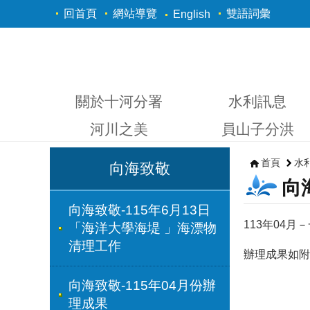
跳到主要內容區塊
回首頁
網站導覽
雙語詞彙
English
關於十河分署
水利訊息
河川之美
員山子分洪
首頁
水
向海致敬
向
向海致敬-115年6月13日
113年04
「海洋大學海堤 」海漂物
清理工作
辦理成果如附
向海致敬-115年04月份辦
理成果