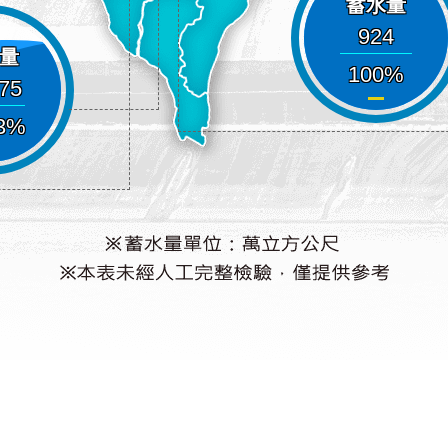
蓄水量
924
量
100
475
3