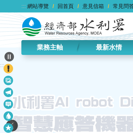
:::
跳到主要內容區塊
網站導覽
回首頁
意見信箱
常見問
業務主軸
最新水情
:::
政
策
最
宣
新
導
最
議
新
題
水
消
情
息
快
資