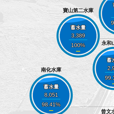
寶山第二水庫
9
蓄水量
3,389
永和
100
蓄
2,
南化水庫
99.
蓄水量
8,051
98.41
曾文