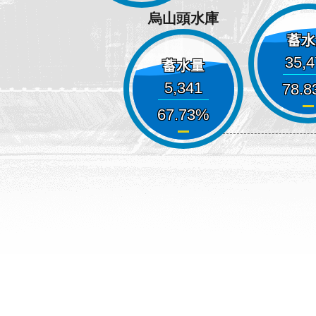
烏山頭水庫
蓄水
35,
蓄水量
5,341
78.8
67.73