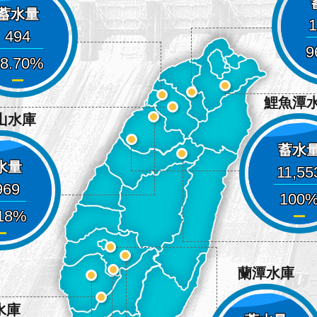
蓄水量
1
494
9
8.70
鯉魚潭
山水庫
蓄水
水量
11,55
969
100
18
蘭潭水庫
水庫