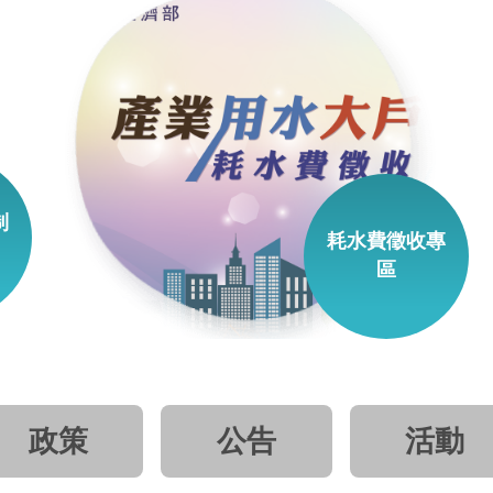
制
耗水費徵收專
區
政策
公告
活動