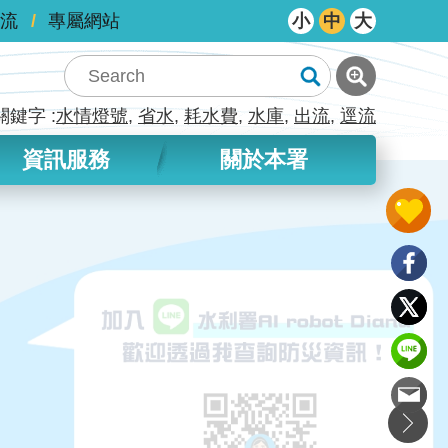
流
專屬網站
小
中
大
關鍵字
水情燈號
省水
耗水費
水庫
出流
逕流
資訊服務
關於本署