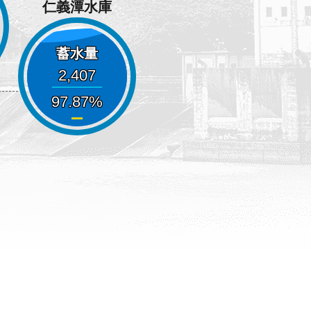
仁義潭水庫
蓄水量
2,407
97.87