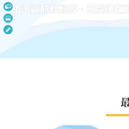
捷
訊
招
服
決
務
水
標
利
公
相
多
告
關
媒
連
體
結