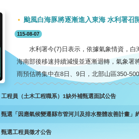
颱風白海豚將逐漸進入東海 水利署召
115-08-07
水利署今(7)日表示，依據氣象情資，白
海南部後移速持續減慢並逐漸迴轉，氣象署將
雨預估將集中在8日、9日，北部山區350-50
）工程員（土木工程職系）1缺外補甄選面試公告
）甄選「因應氣候變遷縣市管河川及排水整體改善計畫」約
）甄選工程員徵才公告