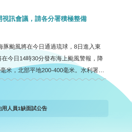
開視訊會議，請各分署積極整備
海豚颱風將在今日通過琉球，8日進入東
在今日14時30分發布海上颱風警報，降
0毫米，北部平地200-400毫米。水利署林
元鵬署長今日上午10時召開防汛整備視訊會議，邀集第一、 ...更多
用人員1缺面試公告