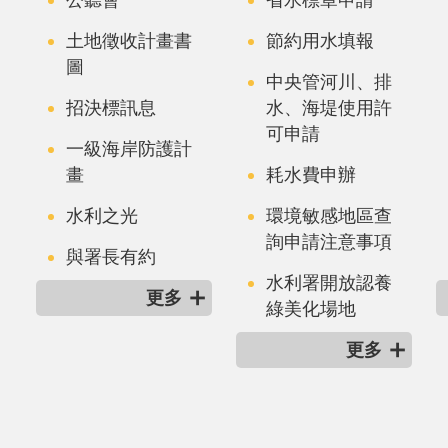
土地徵收計畫書
節約用水填報
圖
中央管河川、排
招決標訊息
水、海堤使用許
可申請
一級海岸防護計
畫
耗水費申辦
水利之光
環境敏感地區查
詢申請注意事項
與署長有約
水利署開放認養
更多
綠美化場地
更多