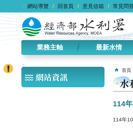
:::
跳到主要內容區塊
網站導覽
回首頁
意見信箱
常見問
業務主軸
最新水情
:::
:::
首頁
網站資訊
水
114
114年