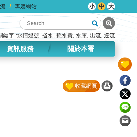
流
專屬網站
小
中
大
關鍵字
水情燈號
省水
耗水費
水庫
出流
逕流
資訊服務
關於本署
收藏網頁