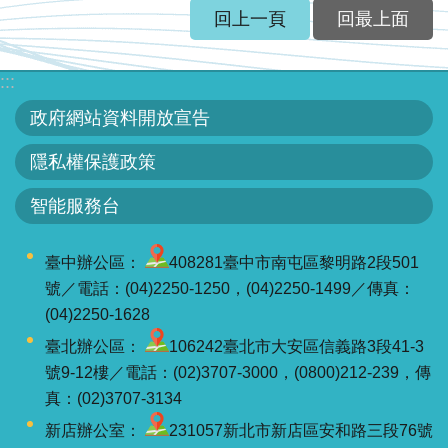
區
回上一頁
回最上面
English
:::
RSS
政府網站資料開放宣告
互
隱私權保護政策
動
交
智能服務台
流
臺中辦公區：
408281臺中市南屯區黎明路2段501
專
號／電話：(04)2250-1250，(04)2250-1499／傳真：
屬
(04)2250-1628
網
臺北辦公區：
106242臺北市大安區信義路3段41-3
站
號9-12樓／電話：(02)3707-3000，(0800)212-239，傳
真：(02)3707-3134
政
新店辦公室：
231057新北市新店區安和路三段76號
府