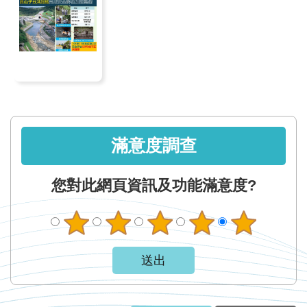
見
信
箱
常
見
問
答
滿意度調查
廉
您對此網頁資訊及功能滿意度?
政
平
臺
性
平
專