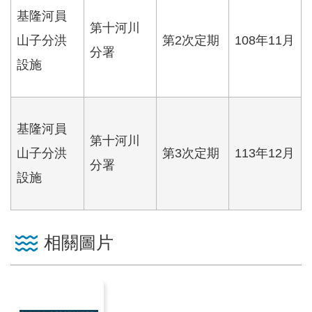
服
基隆河員
務
第十河川
山子分洪
第2次定期
108年11月
分署
關
設施
於
本
署
基隆河員
第十河川
網
山子分洪
第3次定期
113年12月
站
分署
設施
導
覽
回
相關圖片
首
頁
意