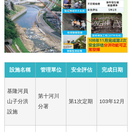
軸
最
新
水
情
公
告
訊
設施名稱
管理單位
安全評估
完成日期
息
便
基隆河員
民
第十河川
服
山子分洪
第1次定期
103年12月
分署
務
設施
資
訊